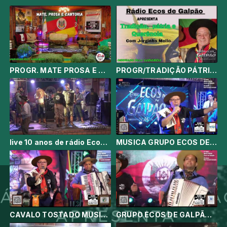
PROGR. MATE PROSA E CANTORIA - WEB: RADIO ECOS DE GALPÃO /FM 87.7
PROGR/TRADIÇÃO PÁTRIA E QUERENCIA - WEB: RADIO ECOS DE GALPÃO /FM 87.7
live 10 anos de rádio Ecos de Galpão - Daniel Hack e Gaúchos lá de Fora
MUSICA GRUPO ECOS DE GALPAO LETRA CRISTIANO LANEOS ABRAAO BORGES E ARRANJOS E MELODIA DANIEL HACK
CAVALO TOSTADO MUSICA DE BILMAR AGUIAR C GRUPO ECOS DE GALPAO
GRUPO ECOS DE GALPÃO VANERÃO DA NOITE INTEIRA