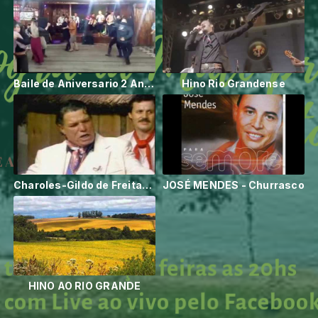
Baile de Aniversario 2 Anos da Radio Ecos de Galpão VID 20160810 WA00391
Hino Rio Grandense
Charoles-Gildo de Freitas - Eu reconheço que sou grosso
JOSÉ MENDES - Churrasco
HINO AO RIO GRANDE