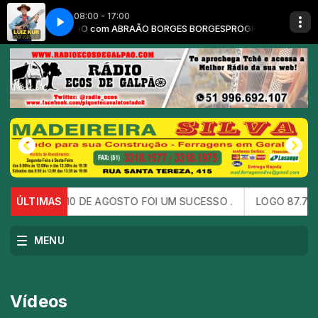
08:00 - 17:00
AL DE DOMINGO com ABRAÃO BORGES BORGES
MILONGA LUIZ KUR
ACORDES DE MILONGA LUIZ KUR
PROGRAMA ECOS DE GALP
EU DIA 10 DE AGOSTO FOI UM SUCESSO .
ÚLTIMAS
LOGO 87.7FM
MENU
Vídeos