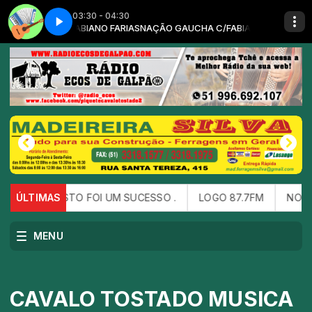
03:30 - 04:30
ARIAS com FABIANO FARIAS
ão - Parte 1
Gaita, campo & violão - Parte 1
NAÇÃO GAUCHA C/FABIANO FARIAS com FA
 DE AGOSTO FOI UM SUCESSO .
ÚLTIMAS
LOGO 87.7FM
NOTICIA D
MENU
CAVALO TOSTADO MUSICA