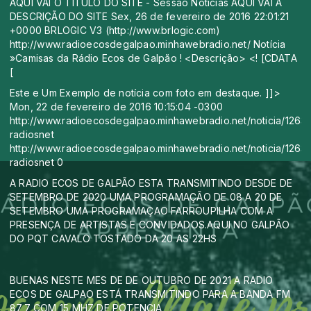
AQUI VAI O TITULO DO SITE - Sessão Notícias AQUI VAI A
DESCRIÇÃO DO SITE Sex, 26 de fevereiro de 2016 22:01:21
+0000 BRLOGIC V3 (http://www.brlogic.com)
http://www.radioecosdegalpao.minhawebradio.net/ Notícia
»Camisas da Rádio Ecos de Galpão ! <Descrição> <! [CDATA
[
Este e Um Exemplo de notícia com foto em destaque. ]]>
Mon, 22 de fevereiro de 2016 10:15:04 -0300
http://www.radioecosdegalpao.minhawebradio.net/noticia/1263
radiosnet
http://www.radioecosdegalpao.minhawebradio.net/noticia/1263
radiosnet 0
A RADIO ECOS DE GALPÃO ESTA TRANSMITINDO DESDE DE
SETEMBRO DE 2020 UMA PROGRAMAÇÃO DE 08 A 20 DE
SETEMBRO UMA PROGRAMAÇAO FARROUPILHA COM A
PRESENÇA DE ARTISTAS E CONVIDADOS.AQUI NO GALPÃO
DO PQT CAVALO TOSTADO DA 20 AS 22HS
BUENAS NESTE MES DE DE OUTUBRO DE 2021 A RADIO
ECOS DE GALPAO ESTÁ TRANSMITINDO PARA A BANDA FM
87,7 COM 15 MHZ DE POTENCIA