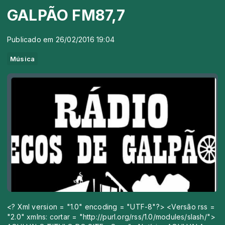
GALPÃO FM87,7
Publicado em 26/02/2016 19:04
Música
<? Xml version = "1.0" encoding = "UTF-8"?> <Versão rss =
"2.0" xmlns: cortar = "http://purl.org/rss/1.0/modules/slash/">