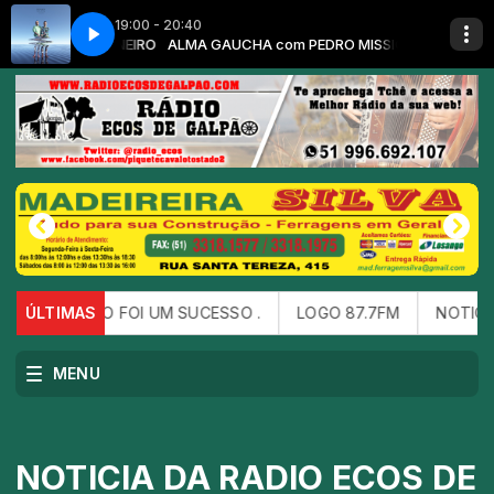
19:00 - 20:40
O MISSIONEIRO
LC-01
ALMA GAUCHA com PEDRO MISSIONEIRO
ALMA GAUCHA-28-06-BLC-01
O FOI UM SUCESSO .
ÚLTIMAS
LOGO 87.7FM
NOTICIA DA RADIO E
MENU
NOTICIA DA RADIO ECOS DE