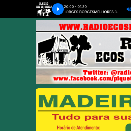
20:00 - 01:30
S DE GALPÃO com ABRAÃO BORGES BORGES
CHÊ GAROTOS - VOCÊ DISSE QUE NÃO
TCHÊ GAROTOS - VOCÊ DISSE QU
MELHORES DA ECOS DE GA