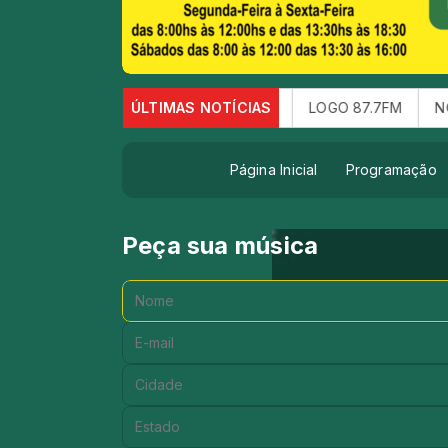
GOSTO FOI UM SUCESSO .
ÚLTIMAS NOTÍCIAS
LOGO 87.7FM
NOTICIA DA RA
Página Inicial
Programação
Peça sua música
Nome:
E-mail:
Cidade:
Estado: