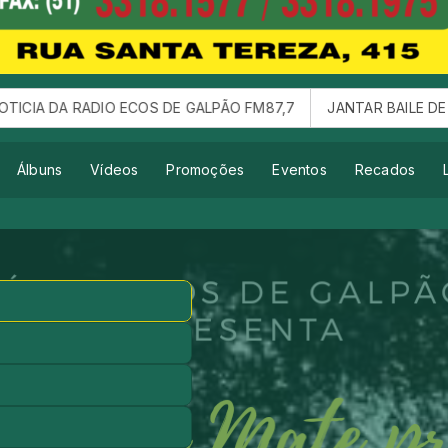
DIO ECOS DE GALPÃO FM87,7
JANTAR BAILE DE 10 ANOS DA 
Álbuns
Vídeos
Promoções
Eventos
Recados